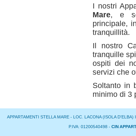
I nostri App
Mare
, e so
principale, 
tranquillità.
Il nostro C
tranquille sp
ospiti dei n
servizi che o
Soltanto in
minimo di 3 
APPARTAMENTI STELLA MARE - LOC. LACONA (ISOLA D'ELBA) I
P.IVA: 01200540498 -
CIN APPAR