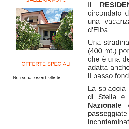
GALLERIA FOTO
Il
RESID
circondato d
una vacanza
d'Elba.
Una stradina 
(400 mt.) po
che è una del
OFFERTE SPECIALI
adatta anche
il basso fond
Non sono presenti offerte
La spiaggia 
di Stella e
Nazionale 
passeggiate
incontaminat