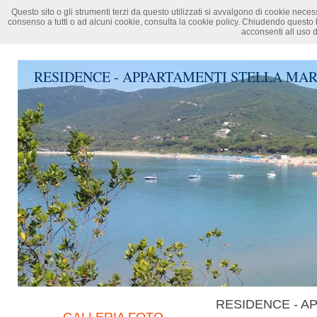
Questo sito o gli strumenti terzi da questo utilizzati si avvalgono di cookie neces
consenso a tutti o ad alcuni cookie, consulta la cookie policy. Chiudendo questo
HOME
DOVE SIAMO
LACONA
LIST
acconsenti all uso 
RESIDENCE - APPARTAMENTI STELLA MA
RESIDENCE - A